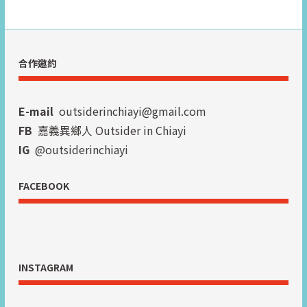
合作邀約
E-mail
outsiderinchiayi@gmail.com
FB
嘉義異鄉人 Outsider in Chiayi
IG
@outsiderinchiayi
FACEBOOK
INSTAGRAM