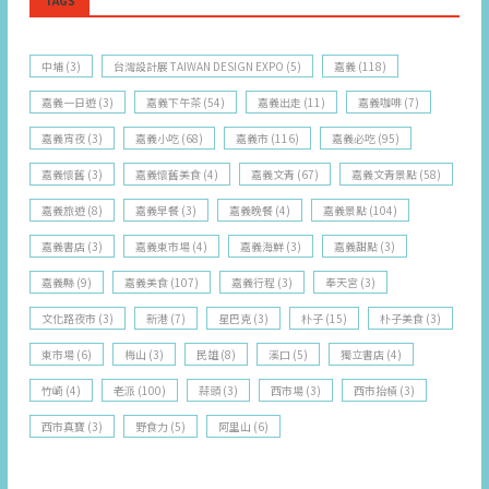
TAGS
中埔
(3)
台灣設計展 TAIWAN DESIGN EXPO
(5)
嘉義
(118)
嘉義一日遊
(3)
嘉義下午茶
(54)
嘉義出走
(11)
嘉義咖啡
(7)
嘉義宵夜
(3)
嘉義小吃
(68)
嘉義市
(116)
嘉義必吃
(95)
嘉義懷舊
(3)
嘉義懷舊美食
(4)
嘉義文青
(67)
嘉義文青景點
(58)
嘉義旅遊
(8)
嘉義早餐
(3)
嘉義晚餐
(4)
嘉義景點
(104)
嘉義書店
(3)
嘉義東市場
(4)
嘉義海鮮
(3)
嘉義甜點
(3)
嘉義縣
(9)
嘉義美食
(107)
嘉義行程
(3)
奉天宮
(3)
文化路夜市
(3)
新港
(7)
星巴克
(3)
朴子
(15)
朴子美食
(3)
東市場
(6)
梅山
(3)
民雄
(8)
溪口
(5)
獨立書店
(4)
竹崎
(4)
老派
(100)
蒜頭
(3)
西市場
(3)
西市抬槓
(3)
西市真寶
(3)
野食力
(5)
阿里山
(6)