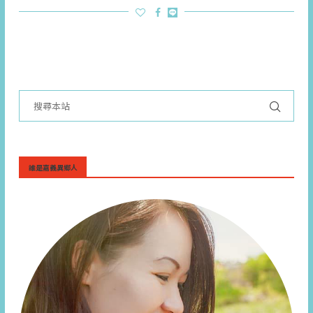
誰是嘉義異鄉人