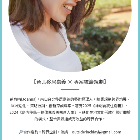
【台北移居嘉義 × 專案統籌規劃】
孫育晴(Joanna)，來自台北移居嘉義的藝術經理人，統籌規劃跨界策展、
區域活化、策略行銷、創新育成專案。著有2025《神明要我住嘉義》、
2024《島內移民—移住嘉義美味新人生》。轉化在地文化形成可親近體驗
的模式，整合資源達成有效益的跨界合作。
合作邀約。跨界企劃。演講：outsiderinchiayi@gmail.com