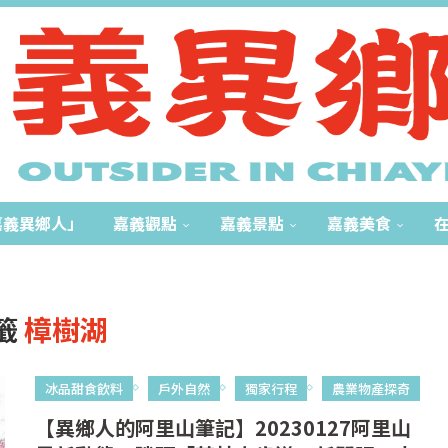
嘉義異鄉人」
嘉義觀點
嘉義景點
嘉義美食
籤
樟樹湖
冰品甜食飲料
戶外自然
獨家行程
農業物產探奇
【異鄉人的阿里山筆記】20230127阿里山