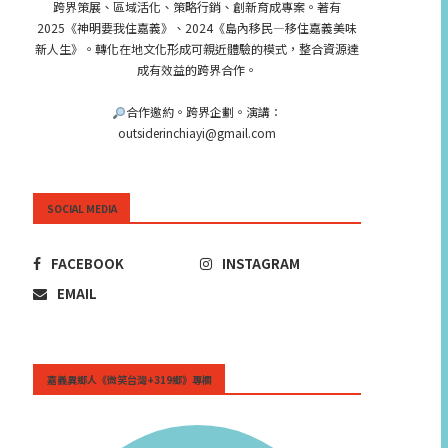
跨界策展、區域活化、策略行銷、創新育成專案。著有
2025《神明要我住嘉義》、2024《島內移民—移住嘉義美味
新人生》。轉化在地文化形成可親近體驗的模式，整合資源達
成有效益的跨界合作。
合作邀約。跨界企劃。演講：
outsiderinchiayi@gmail.com
SOCIAL MEDIA
FACEBOOK
INSTAGRAM
EMAIL
嘉義異鄉人《微笑台灣+319鄉》專欄