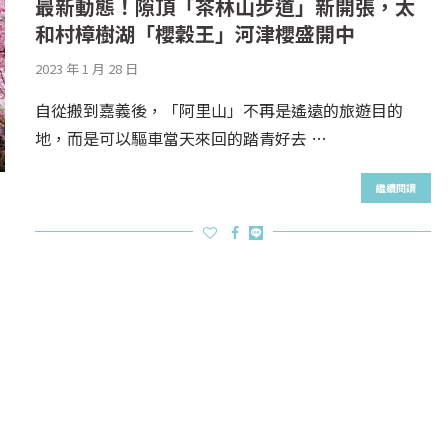
最新動態！隙頂「茶林山步道」新開張，太
和村樟樹湖「櫻穀王」河津櫻盛開中
2023 年 1 月 28 日
自從搬到嘉義後，「阿里山」不再是遙遠的旅遊目的
地，而是可以驅車當天來回的踏青好去 …
繼續閱讀