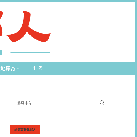
在地探奇
誰是嘉義異鄉人