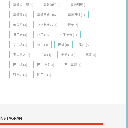
嘉義東市場
(4)
嘉義海鮮
(3)
嘉義甜點
(3)
嘉義縣
(9)
嘉義美食
(107)
嘉義行程
(3)
奉天宮
(3)
文化路夜市
(3)
新港
(7)
星巴克
(3)
朴子
(15)
朴子美食
(3)
東市場
(6)
梅山
(3)
民雄
(8)
溪口
(5)
獨立書店
(4)
竹崎
(4)
老派
(100)
蒜頭
(3)
西市場
(3)
西市抬槓
(3)
西市真寶
(3)
野食力
(5)
阿里山
(6)
INSTAGRAM