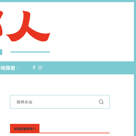
在地探奇
誰是嘉義異鄉人