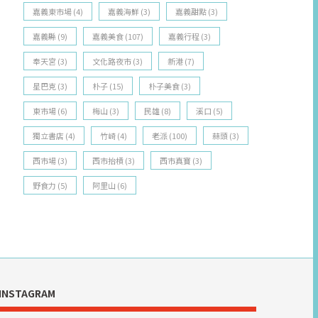
嘉義東市場
(4)
嘉義海鮮
(3)
嘉義甜點
(3)
嘉義縣
(9)
嘉義美食
(107)
嘉義行程
(3)
奉天宮
(3)
文化路夜市
(3)
新港
(7)
星巴克
(3)
朴子
(15)
朴子美食
(3)
東市場
(6)
梅山
(3)
民雄
(8)
溪口
(5)
獨立書店
(4)
竹崎
(4)
老派
(100)
蒜頭
(3)
西市場
(3)
西市抬槓
(3)
西市真寶
(3)
野食力
(5)
阿里山
(6)
INSTAGRAM