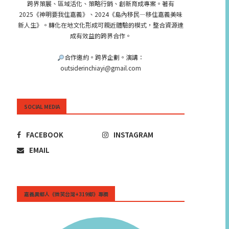
跨界策展、區域活化、策略行銷、創新育成專案。著有
2025《神明要我住嘉義》、2024《島內移民—移住嘉義美味
新人生》。轉化在地文化形成可親近體驗的模式，整合資源達
成有效益的跨界合作。
合作邀約。跨界企劃。演講：
outsiderinchiayi@gmail.com
SOCIAL MEDIA
FACEBOOK
INSTAGRAM
EMAIL
嘉義異鄉人《微笑台灣+319鄉》專欄