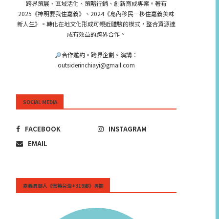
跨界策展、區域活化、策略行銷、創新育成專案。著有
2025《神明要我住嘉義》、2024《島內移民—移住嘉義美味
新人生》。轉化在地文化形成可親近體驗的模式，整合資源達
成有效益的跨界合作。
合作邀約。跨界企劃。演講：
outsiderinchiayi@gmail.com
SOCIAL MEDIA
FACEBOOK
INSTAGRAM
EMAIL
嘉義異鄉人《微笑台灣+319鄉》專欄