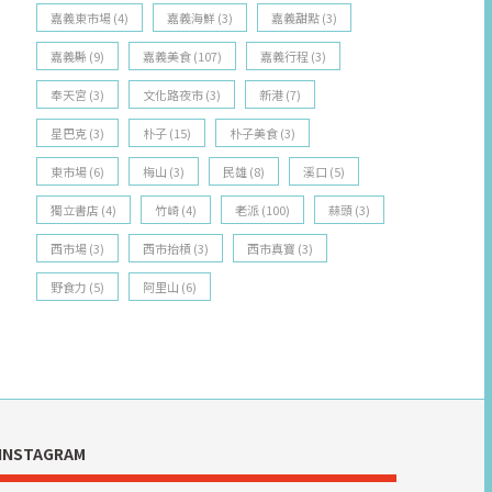
嘉義東市場
(4)
嘉義海鮮
(3)
嘉義甜點
(3)
嘉義縣
(9)
嘉義美食
(107)
嘉義行程
(3)
奉天宮
(3)
文化路夜市
(3)
新港
(7)
星巴克
(3)
朴子
(15)
朴子美食
(3)
東市場
(6)
梅山
(3)
民雄
(8)
溪口
(5)
獨立書店
(4)
竹崎
(4)
老派
(100)
蒜頭
(3)
西市場
(3)
西市抬槓
(3)
西市真寶
(3)
野食力
(5)
阿里山
(6)
INSTAGRAM