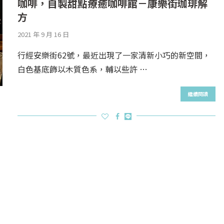
咖啡，自製甜點療癒咖啡館－康樂街珈琲解
方
2021 年 9 月 16 日
行經安樂街62號，最近出現了一家清新小巧的新空間，
白色基底飾以木質色系，輔以些許 …
繼續閱讀