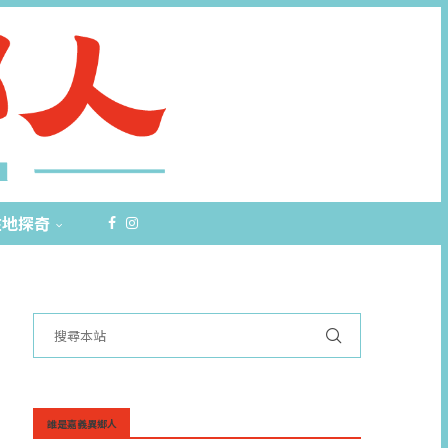
在地探奇
誰是嘉義異鄉人