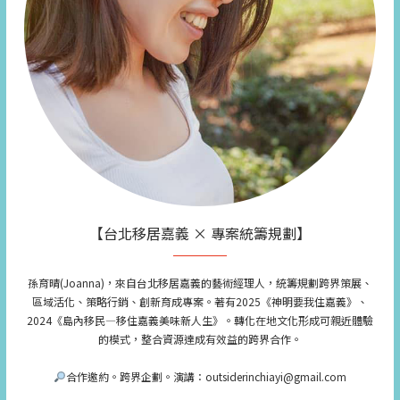
【台北移居嘉義 × 專案統籌規劃】
孫育晴(Joanna)，來自台北移居嘉義的藝術經理人，統籌規劃跨界策展、
區域活化、策略行銷、創新育成專案。著有2025《神明要我住嘉義》、
2024《島內移民—移住嘉義美味新人生》。轉化在地文化形成可親近體驗
的模式，整合資源達成有效益的跨界合作。
合作邀約。跨界企劃。演講：outsiderinchiayi@gmail.com