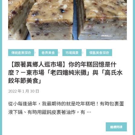
傳統產業探奇
巷弄美食
市場風景
懷舊美食探奇
【跟著異鄉人逛市場】你的年糕回憶是什
麼？－東市場「老四嬸純米攤」與「高氏水
餃年節美食」
2022 年 1 月 30 日
從小每逢過年，我最期待的就是吃年糕吧！有時包裹蛋
液下鍋、有時用餛飩皮裹著油炸，有 …
繼續閱讀