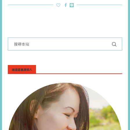
誰是嘉義異鄉人