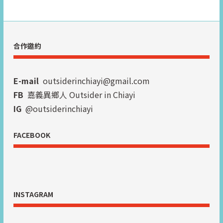
合作邀約
E-mail
outsiderinchiayi@gmail.com
FB
嘉義異鄉人 Outsider in Chiayi
IG
@outsiderinchiayi
FACEBOOK
INSTAGRAM