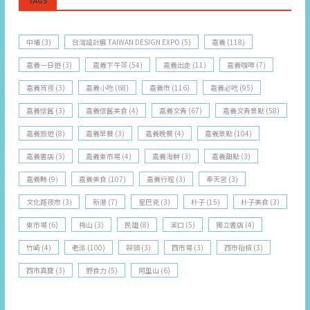
TAGS
中埔
(3)
台灣設計展 TAIWAN DESIGN EXPO
(5)
嘉義
(118)
嘉義一日遊
(3)
嘉義下午茶
(54)
嘉義出走
(11)
嘉義咖啡
(7)
嘉義宵夜
(3)
嘉義小吃
(68)
嘉義市
(116)
嘉義必吃
(95)
嘉義懷舊
(3)
嘉義懷舊美食
(4)
嘉義文青
(67)
嘉義文青景點
(58)
嘉義旅遊
(8)
嘉義早餐
(3)
嘉義晚餐
(4)
嘉義景點
(104)
嘉義書店
(3)
嘉義東市場
(4)
嘉義海鮮
(3)
嘉義甜點
(3)
嘉義縣
(9)
嘉義美食
(107)
嘉義行程
(3)
奉天宮
(3)
文化路夜市
(3)
新港
(7)
星巴克
(3)
朴子
(15)
朴子美食
(3)
東市場
(6)
梅山
(3)
民雄
(8)
溪口
(5)
獨立書店
(4)
竹崎
(4)
老派
(100)
蒜頭
(3)
西市場
(3)
西市抬槓
(3)
西市真寶
(3)
野食力
(5)
阿里山
(6)