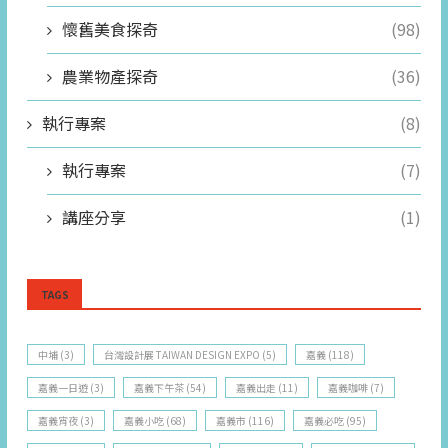
懷舊美食探奇
(98)
農業物產探奇
(36)
執行專案
(8)
執行專案
(7)
講座分享
(1)
TAGS
中埔
(3)
台灣設計展 TAIWAN DESIGN EXPO
(5)
嘉義
(118)
嘉義一日遊
(3)
嘉義下午茶
(54)
嘉義出走
(11)
嘉義咖啡
(7)
嘉義宵夜
(3)
嘉義小吃
(68)
嘉義市
(116)
嘉義必吃
(95)