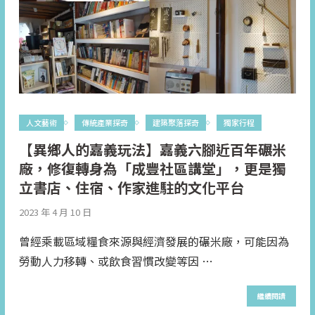
人文藝術
傳統產業探奇
建築聚落探奇
獨家行程
【異鄉人的嘉義玩法】嘉義六腳近百年碾米
廠，修復轉身為「成豐社區講堂」，更是獨
立書店、住宿、作家進駐的文化平台
2023 年 4 月 10 日
曾經乘載區域糧食來源與經濟發展的碾米廠，可能因為
勞動人力移轉、或飲食習慣改變等因 …
繼續閱讀