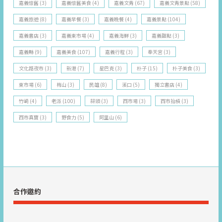
嘉義懷舊
(3)
嘉義懷舊美食
(4)
嘉義文青
(67)
嘉義文青景點
(58)
嘉義旅遊
(8)
嘉義早餐
(3)
嘉義晚餐
(4)
嘉義景點
(104)
嘉義書店
(3)
嘉義東市場
(4)
嘉義海鮮
(3)
嘉義甜點
(3)
嘉義縣
(9)
嘉義美食
(107)
嘉義行程
(3)
奉天宮
(3)
文化路夜市
(3)
新港
(7)
星巴克
(3)
朴子
(15)
朴子美食
(3)
東市場
(6)
梅山
(3)
民雄
(8)
溪口
(5)
獨立書店
(4)
竹崎
(4)
老派
(100)
蒜頭
(3)
西市場
(3)
西市抬槓
(3)
西市真寶
(3)
野食力
(5)
阿里山
(6)
合作邀約