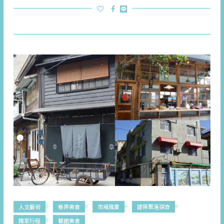
人文藝術
巷弄美食
市場風景
建築聚落探奇
獨家行程
餐館美食