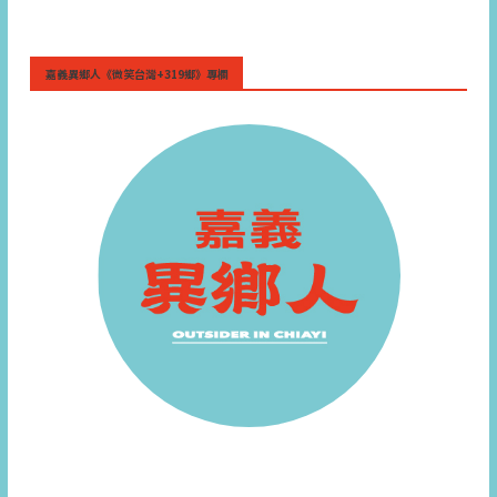
嘉義異鄉人《微笑台灣+319鄉》專欄