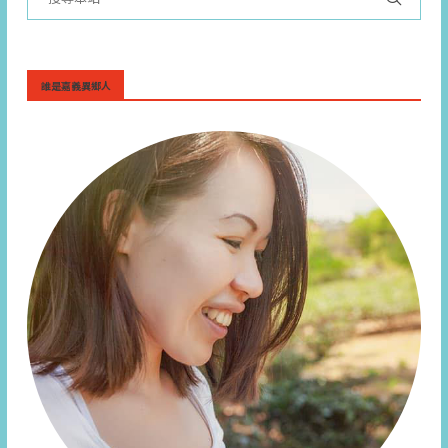
誰是嘉義異鄉人