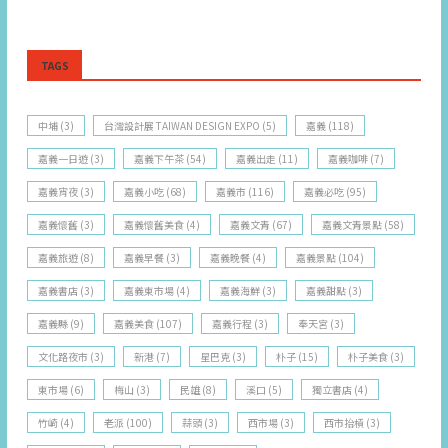
TAGS
中埔
(3)
台灣設計展 TAIWAN DESIGN EXPO
(5)
嘉義
(118)
嘉義一日遊
(3)
嘉義下午茶
(54)
嘉義出走
(11)
嘉義咖啡
(7)
嘉義宵夜
(3)
嘉義小吃
(68)
嘉義市
(116)
嘉義必吃
(95)
嘉義懷舊
(3)
嘉義懷舊美食
(4)
嘉義文青
(67)
嘉義文青景點
(58)
嘉義旅遊
(8)
嘉義早餐
(3)
嘉義晚餐
(4)
嘉義景點
(104)
嘉義書店
(3)
嘉義東市場
(4)
嘉義海鮮
(3)
嘉義甜點
(3)
嘉義縣
(9)
嘉義美食
(107)
嘉義行程
(3)
奉天宮
(3)
文化路夜市
(3)
新港
(7)
星巴克
(3)
朴子
(15)
朴子美食
(3)
東市場
(6)
梅山
(3)
民雄
(8)
溪口
(5)
獨立書店
(4)
竹崎
(4)
老派
(100)
蒜頭
(3)
西市場
(3)
西市抬槓
(3)