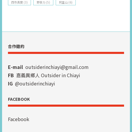
西市真寶
(3)
野食力
(5)
阿里山
(6)
合作邀約
E-mail
outsiderinchiayi@gmail.com
FB
嘉義異鄉人 Outsider in Chiayi
IG
@outsiderinchiayi
FACEBOOK
Facebook