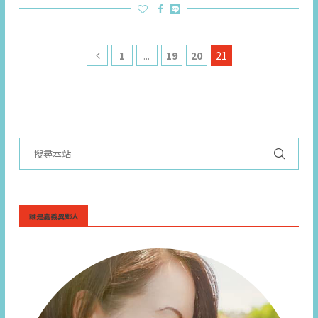
1
...
19
20
21
誰是嘉義異鄉人