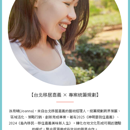
【台北移居嘉義 × 專案統籌規劃】
孫育晴(Joanna)，來自台北移居嘉義的藝術經理人，統籌規劃跨界策展、
區域活化、策略行銷、創新育成專案。著有2025《神明要我住嘉義》、
2024《島內移民—移住嘉義美味新人生》。轉化在地文化形成可親近體驗
的模式，整合資源達成有效益的跨界合作。