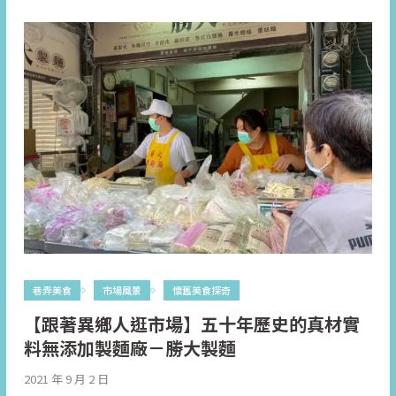
巷弄美食
市場風景
懷舊美食探奇
【跟著異鄉人逛市場】五十年歷史的真材實
料無添加製麵廠－勝大製麵
2021 年 9 月 2 日