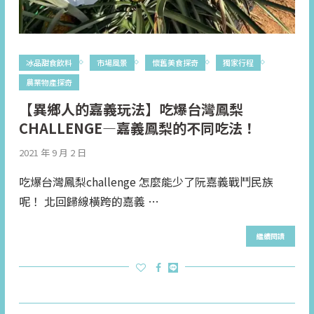
冰品甜食飲料
市場風景
懷舊美食探奇
獨家行程
農業物產探奇
【異鄉人的嘉義玩法】吃爆台灣鳳梨
CHALLENGE—嘉義鳳梨的不同吃法！
2021 年 9 月 2 日
吃爆台灣鳳梨challenge 怎麼能少了阮嘉義戰鬥民族
呢！ 北回歸線橫跨的嘉義 …
繼續閱讀