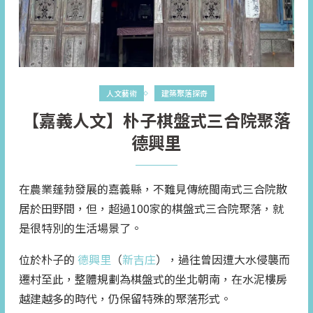
人文藝術
建築聚落探奇
【嘉義人文】朴子棋盤式三合院聚落
德興里
在農業蓬勃發展的嘉義縣，不難見傳統閩南式三合院散
居於田野間，但，超過100家的棋盤式三合院聚落，就
是很特別的生活場景了。
位於朴子的
德興里
（
新吉庄
），過往曾因遭大水侵襲而
遷村至此，整體規劃為棋盤式的坐北朝南，在水泥樓房
越建越多的時代，仍保留特殊的聚落形式。