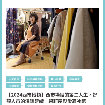
人文藝術
冰品甜食飲料
執行專案
巷弄美食
市場風景
懷舊美食探奇
獨家行程
【2024西市抬槓】西市場裡的第二人生，好
額人市的溫暖延續－碧莉屋與愛嘉冰館