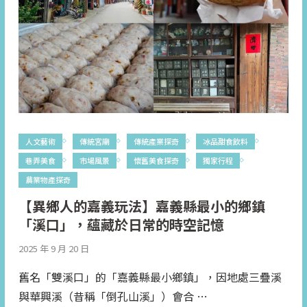
人文藝術
傳統宮廟
傳統產業探奇
冰品甜食飲料
巷弄美食
市場風景
懷舊美食探奇
獨家行程
農業物產探奇
【異鄉人的嘉義玩法】嘉義縣最小的鄉鎮
「溪口」，蘊藏於日常的時空記憶
2025 年 9 月 20 日
舊名「雙溪口」的「嘉義縣最小鄉鎮」，因地處三疊溪
與華興溪（昔稱「倒孔山溪」）會合 …