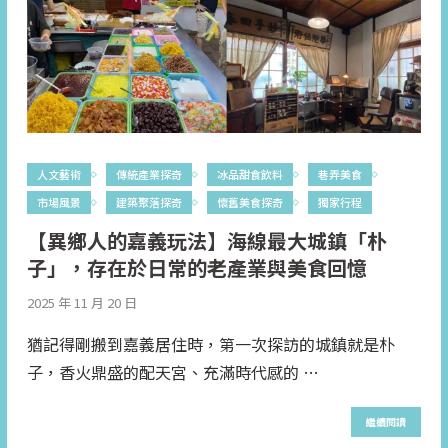
人文藝術
傳統產業探奇
冰品甜食飲料
巷弄美食
市場風景
建築聚落探奇
懷舊美食探奇
獨家行程
【異鄉人的嘉義玩法】海線最大城鎮「朴
子」，存在於日常的老產業與美食回憶
2025 年 11 月 20 日
猶記得剛搬到嘉義居住時，第一次探訪的城鎮就是朴
子，香火鼎盛的配天宮、充滿時代感的 …
繼續閱讀