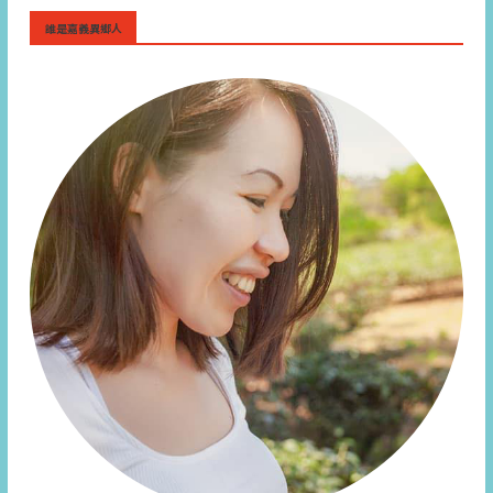
誰是嘉義異鄉人