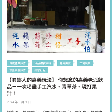
傳統產業探奇
冰品甜食飲料
巷弄美食
市場風景
懷舊美食探奇
獨家行程
【異鄉人的嘉義玩法】 你想念的嘉義老派飲
品－一次喝盡手工汽水、青草茶、現打果
汁！
2024 年 9 月 3 日