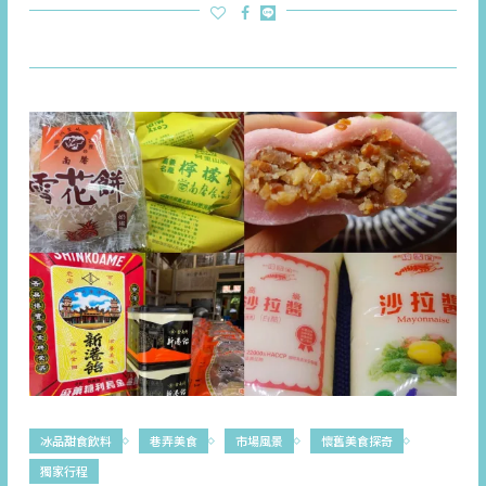
冰品甜食飲料
巷弄美食
市場風景
懷舊美食探奇
獨家行程