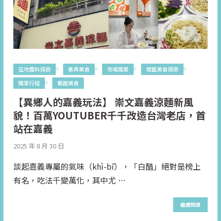
在地醬料探奇
巷弄美食
市場風景
懷舊美食探奇
獨家行程
餐館美食
【異鄉人的嘉義玩法】 崇文嘉義涼麵新風
貌！百萬YOUTUBER千千改造台灣老店，首
站在嘉義
2025 年 8 月 30 日
談起嘉義專屬的氣味（khì-bī），「白醋」絕對是榜上
有名，吃法千變萬化，其中尤 …
繼續閱讀