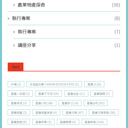
農業物產探奇
(36)
執行專案
(8)
執行專案
(7)
講座分享
(1)
TAGS
中埔
(3)
台灣設計展 TAIWAN DESIGN EXPO
(5)
嘉義
(118)
嘉義一日遊
(3)
嘉義下午茶
(54)
嘉義出走
(11)
嘉義咖啡
(7)
嘉義宵夜
(3)
嘉義小吃
(68)
嘉義市
(116)
嘉義必吃
(95)
嘉義懷舊
(3)
嘉義懷舊美食
(4)
嘉義文青
(67)
嘉義文青景點
(58)
嘉義旅遊
(8)
嘉義早餐
(3)
嘉義晚餐
(4)
嘉義景點
(104)