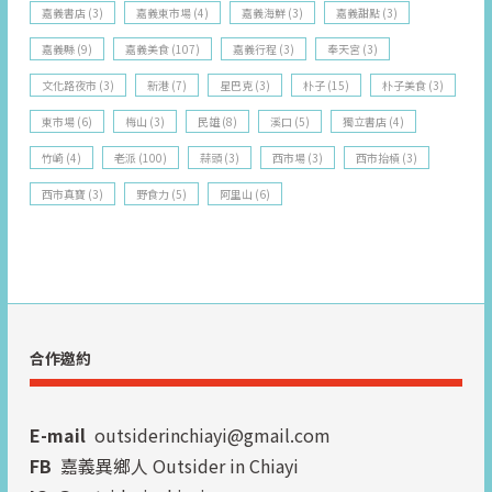
嘉義書店
(3)
嘉義東市場
(4)
嘉義海鮮
(3)
嘉義甜點
(3)
嘉義縣
(9)
嘉義美食
(107)
嘉義行程
(3)
奉天宮
(3)
文化路夜市
(3)
新港
(7)
星巴克
(3)
朴子
(15)
朴子美食
(3)
東市場
(6)
梅山
(3)
民雄
(8)
溪口
(5)
獨立書店
(4)
竹崎
(4)
老派
(100)
蒜頭
(3)
西市場
(3)
西市抬槓
(3)
西市真寶
(3)
野食力
(5)
阿里山
(6)
合作邀約
E-mail
outsiderinchiayi@gmail.com
FB
嘉義異鄉人 Outsider in Chiayi