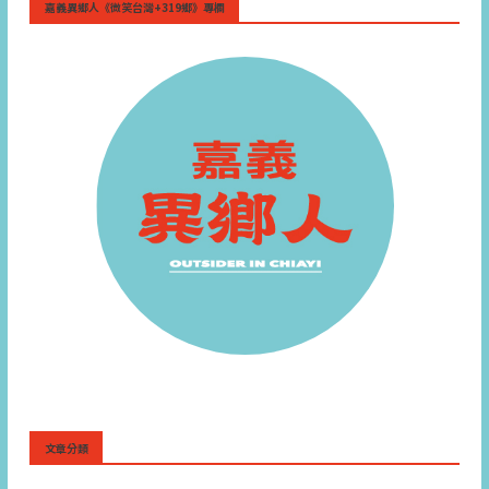
嘉義異鄉人《微笑台灣+319鄉》專欄
文章分類