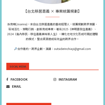
【台北移居嘉義 × 專案統籌規劃】
孫育晴(Joanna)，來自台北移居嘉義的藝術經理人，統籌規劃跨界策展、
區域活化、策略行銷、創新育成專案。著有2025《神明要我住嘉義》、
2024《島內移民—移住嘉義美味新人生》。轉化在地文化形成可親近體驗
的模式，整合資源達成有效益的跨界合作。
合作邀約。跨界企劃。演講：outsiderinchiayi@gmail.com
SOCIAL MEDIA
FACEBOOK
INSTAGRAM
EMAIL