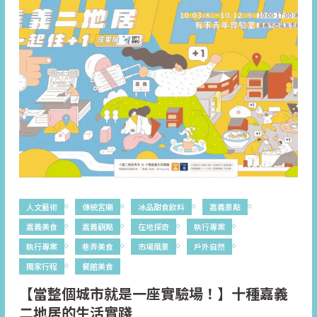
人文藝術
傳統宮廟
冰品甜食飲料
嘉義景點
嘉義美食
嘉義觀點
在地探奇
執行專案
執行專案
巷弄美食
市場風景
戶外自然
獨家行程
餐館美食
【當整個城市就是一座實驗場！】十種嘉義
二地居的生活實踐