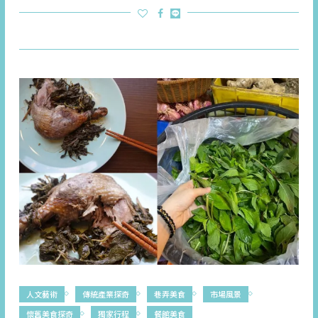
人文藝術
傳統產業探奇
巷弄美食
市場風景
懷舊美食探奇
獨家行程
餐館美食