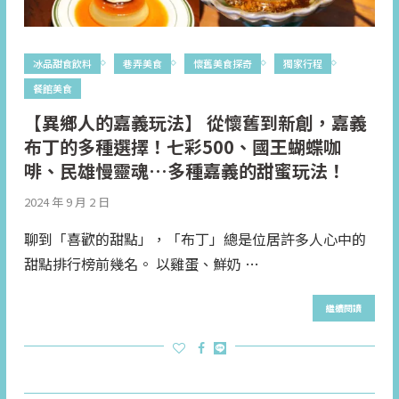
冰品甜食飲料
巷弄美食
懷舊美食探奇
獨家行程
餐館美食
【異鄉人的嘉義玩法】 從懷舊到新創，嘉義
布丁的多種選擇！七彩500、國王蝴蝶咖
啡、民雄慢靈魂…多種嘉義的甜蜜玩法！
2024 年 9 月 2 日
聊到「喜歡的甜點」，「布丁」總是位居許多人心中的
甜點排行榜前幾名。 以雞蛋、鮮奶 …
繼續閱讀