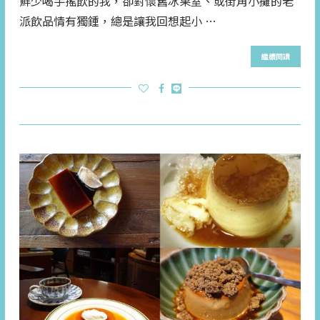
鮮少喝手搖飲的我，卻對懷舊冰果室、或街角小攤的老
派飲品情有獨鍾，總是讓我回想起小 …
繼續閱讀