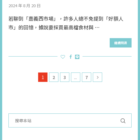
2024 年 8 月 20 日
若聊到「嘉義西市場」，許多人總不免提到「好額人
市」的回憶，據說要採買最高檔食材與 …
繼續閱讀
1
2
3
...
7