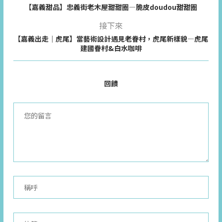
【嘉義甜品】忠義街老木屋甜甜圈—脆皮doudou甜甜圈
接下來
【嘉義出走｜虎尾】當藝術設計遇見老眷村，虎尾新樣貌—虎尾
建國眷村&白水咖啡
回饋