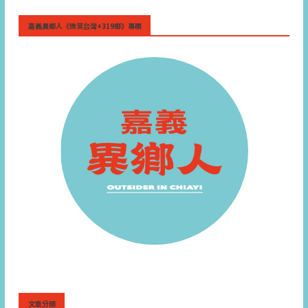
嘉義異鄉人《微笑台灣+319鄉》專欄
文章分類