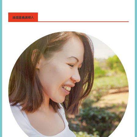
誰是嘉義異鄉人