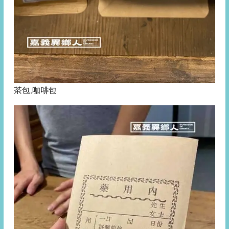
茶包.咖啡包